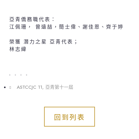
亞青僑務職代表：
江佩珊， 曾遠喆，簡士偉、謝佳恩、齊于婷
榮獲 潛力之星 亞青代表；
林志緯
ASTCCJC 11
,
亞青第十一屆
回到列表