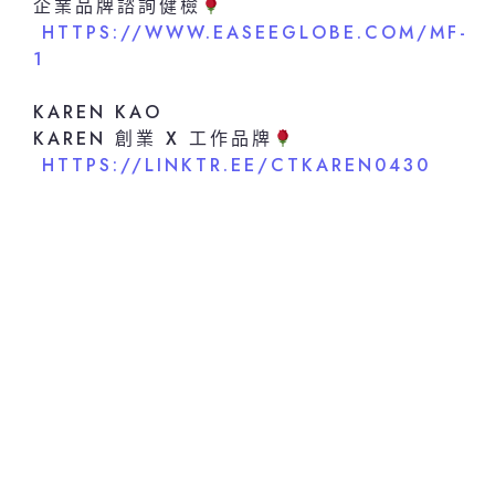
企業品牌諮詢健檢
HTTPS://WWW.EASEEGLOBE.COM/MF-
1
KAREN KAO
KAREN 創業 X 工作品牌
HTTPS://LINKTR.EE/CTKAREN0430