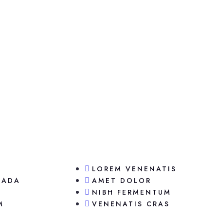
LOREM VENENATIS
UADA
AMET DOLOR
NIBH FERMENTUM
M
VENENATIS CRAS