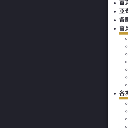
首
亞
各
會
各