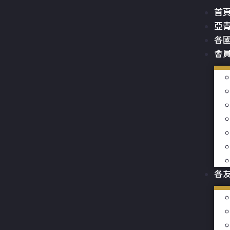
首
亞
各
會
各