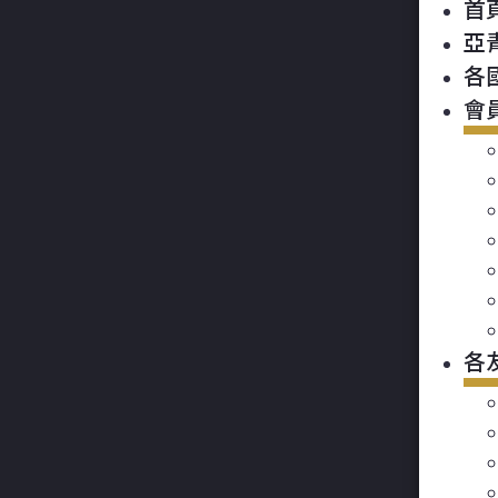
首
亞
各
會
各