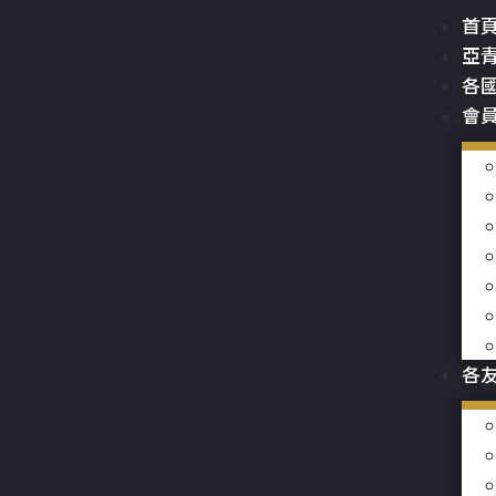
首
亞
各
會
各