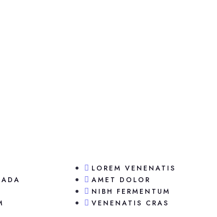
LOREM VENENATIS
UADA
AMET DOLOR
NIBH FERMENTUM
M
VENENATIS CRAS