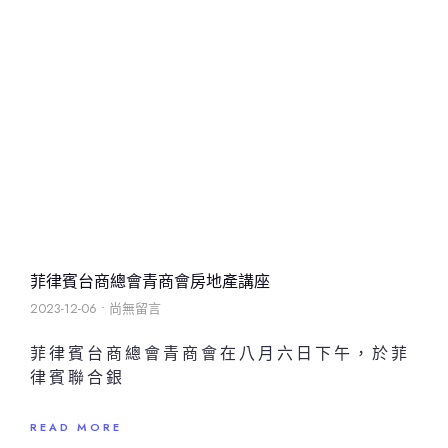
菲律賓台商總會青商會房地產講座
2023-12-06
尚無留言
菲律賓台商總會青商會在八月六日下午，於菲
律賓聯合銀
READ MORE